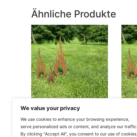
Ähnliche Produkte
We value your privacy
Edelrost Flamme 6 cm
Edelro
We use cookies to enhance your browsing experience,
8,00
€
13,00
€
serve personalized ads or content, and analyze our traffic
In den Warenkorb
In den
By clicking "Accept All", you consent to our use of cookies